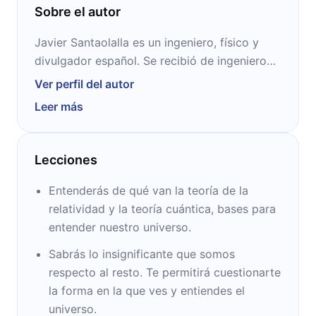
Sobre el autor
Javier Santaolalla es un ingeniero, físico y
divulgador español. Se recibió de ingeniero
de telecomunicaciones por la ULPGC y
Ver perfil del autor
obtuvo un máster en física fundamental
Leer más
investigando con una beca del CIEMAT en el
CERN. En su rol de divulgador ha participado
en diversos programas de televisión, teniendo
Lecciones
muchas veces un agregado de humor.
Entenderás de qué van la teoría de la
relatividad y la teoría cuántica, bases para
entender nuestro universo.
Sabrás lo insignificante que somos
respecto al resto. Te permitirá cuestionarte
la forma en la que ves y entiendes el
universo.