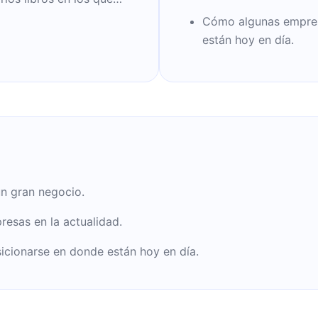
a temas de actualidad.
Cómo algunas empres
están hoy en día.
un gran negocio.
esas en la actualidad.
cionarse en donde están hoy en día.