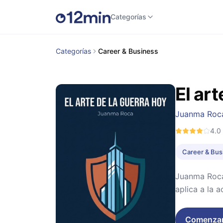
Categorías
Categorías
Career & Business
El art
Juanma Roc
4.0
Career & Bus
Juanma Roca 
aplica a la 
Comenza