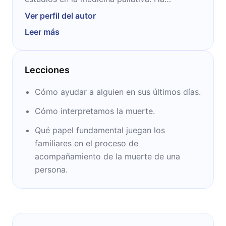
dedicado su vida a tratar con enfermos
Ver perfil del autor
terminales, y a crear un método que enseñe a
Leer más
enfermeros, médicos y familiares a hacer más
fácil el proceso de aceptación de la muerte.
Lecciones
Cómo ayudar a alguien en sus últimos días.
Cómo interpretamos la muerte.
Qué papel fundamental juegan los
familiares en el proceso de
acompañamiento de la muerte de una
persona.