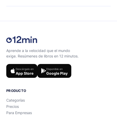
el contenido al final de cada microlibro.
Siéntete libre de contactarnos en
support@12min.com
.
Aprende a la velocidad que el mundo
exige. Resúmenes de libros en 12 minutos.
Descárgalo en
Disponible en
App Store
Google Play
PRODUCTO
Categorías
Precios
Para Empresas