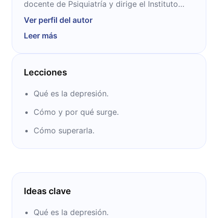
docente de Psiquiatría y dirige el Instituto
Español de Investigaciones Psiquiátricas en la
Ver perfil del autor
ciudad de Madrid. Combina ambos cargos
Leer más
con la presidencia de la Fundación Rojas
Estapé, dedicada al estudio de los trastornos
de la personalidad en personas con pocos
Lecciones
recursos.
Qué es la depresión.
Cómo y por qué surge.
Cómo superarla.
Ideas clave
Qué es la depresión.