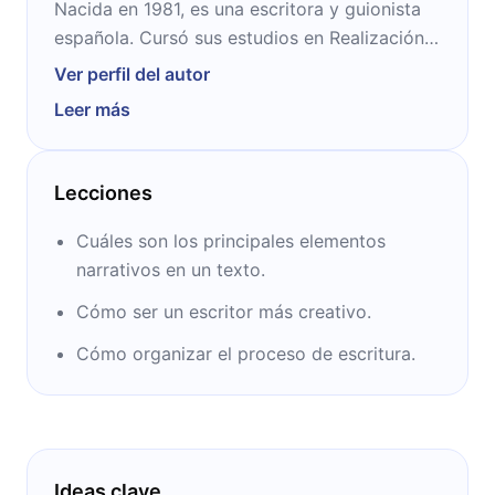
Nacida en 1981, es una escritora y guionista
española. Cursó sus estudios en Realización
de Audiovisuales en la Escuela de Imagen y
Ver perfil del autor
Sonido de La Coruña y se dedicó por varios
Leer más
años al diseño y a la postproducción de
video. Es autora de las novelas “Niña de
Cristal” y “Santa Matriusca”, además de varios
Lecciones
títulos dedicados a brindar herramientas a
escritores para mejorar sus textos.
Cuáles son los principales elementos
narrativos en un texto.
Cómo ser un escritor más creativo.
Cómo organizar el proceso de escritura.
Ideas clave