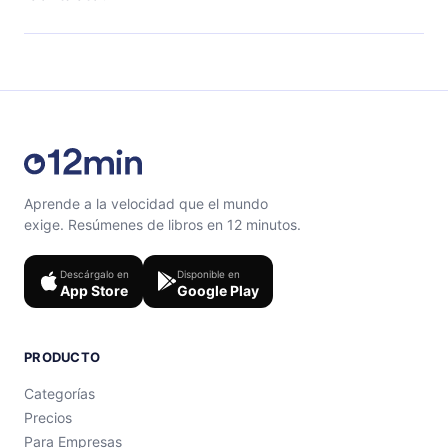
con un cuestionario de preguntas para ayudarte a fijar
el contenido al final de cada microlibro.
Siéntete libre de contactarnos en
support@12min.com
.
Aprende a la velocidad que el mundo
exige. Resúmenes de libros en 12 minutos.
Descárgalo en
Disponible en
App Store
Google Play
PRODUCTO
Categorías
Precios
Para Empresas