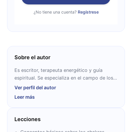
¿No tiene una cuenta?
Regístrese
Sobre el autor
Es escritor, terapeuta energético y guía
espiritual. Se especializa en el campo de los
chakras, la sanación energética y el bienestar
Ver perfil del autor
holístico. Con una profunda pasión por
Leer más
ayudar a otros a encontrar equilibrio y
armonía en sus vidas, ha dedicado su carrera
a compartir su sabiduría a través de sus
Lecciones
libros, cursos en línea y sesiones individuales
de terapia energética. Su perspectiva
Conceptos básicos sobre los chakras