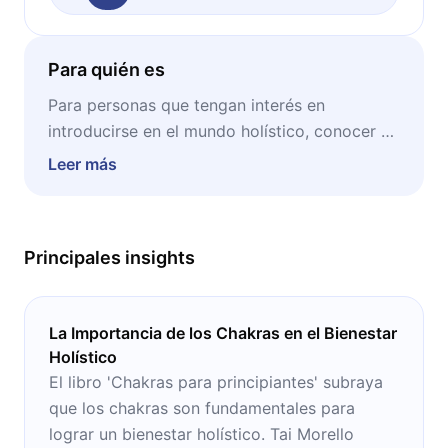
Para quién es
Para personas que tengan interés en
introducirse en el mundo holístico, conocer un
poco sobre el funcionamiento de los chakras
Leer más
y su rol en el bienestar integral del cuerpo
humano.
Principales insights
La Importancia de los Chakras en el Bienestar
Holístico
El libro 'Chakras para principiantes' subraya
que los chakras son fundamentales para
lograr un bienestar holístico. Tai Morello