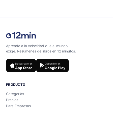
el contenido al final de cada microlibro.
Siéntete libre de contactarnos en support@12min.com.
Aprende a la velocidad que el mundo
exige. Resúmenes de libros en 12 minutos.
Descárgalo en
Disponible en
App Store
Google Play
PRODUCTO
Categorías
Precios
Para Empresas