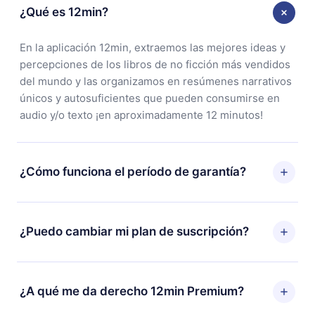
¿Qué es 12min?
En la aplicación 12min, extraemos las mejores ideas y
percepciones de los libros de no ficción más vendidos
del mundo y las organizamos en resúmenes narrativos
únicos y autosuficientes que pueden consumirse en
audio y/o texto ¡en aproximadamente 12 minutos!
¿Cómo funciona el período de garantía?
Puedes descargar nuestra aplicación y comenzar a
disfrutar de nuestra biblioteca. Si por alguna razón no
¿Puedo cambiar mi plan de suscripción?
estás satisfecho con nuestra plataforma, simplemente
contacta a nuestro equipo de soporte
Sí, pero el cambio solo se aplicará a partir del próximo
(
contacto@12min.com
) dentro de los 7 días posteriores
período de facturación. Por ejemplo, si decides
¿A qué me da derecho 12min Premium?
a la compra y solicita el reembolso del valor. Recibirás
cambiar tu suscripción mensual a anual, después de
todo lo que pagaste, sin preguntas ni burocracia.