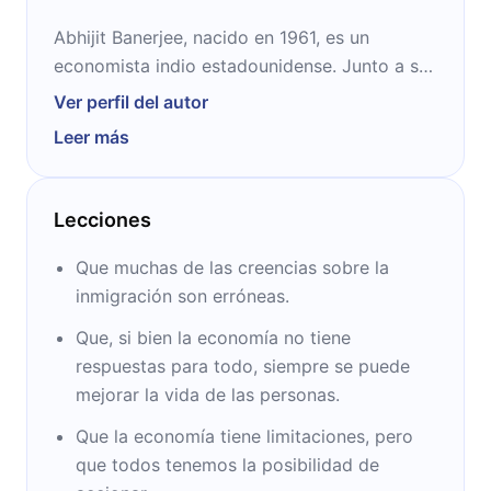
Abhijit Banerjee, nacido en 1961, es un
economista indio estadounidense. Junto a su
esposa Esther Duflo y a Michael Kremer, es
Ver perfil del autor
ganador del Premio Nobel de Economía. Es el
Leer más
Profesor Internacional de Economía de la
Ford Foundation y cofundador de Abdul Latif
Jameel Poverty Action Lab.
Lecciones
Que muchas de las creencias sobre la
inmigración son erróneas.
Que, si bien la economía no tiene
respuestas para todo, siempre se puede
mejorar la vida de las personas.
Que la economía tiene limitaciones, pero
que todos tenemos la posibilidad de