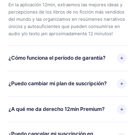
En la aplicación 12min, extraemos las mejores ideas y
percepciones de los libros de no ficción más vendidos
del mundo y las organizamos en resúmenes narrativos
únicos y autosuficientes que pueden consumirse en
audio y/o texto ¡en aproximadamente 12 minutos!
¿Cómo funciona el período de garantía?
Puedes descargar nuestra aplicación y comenzar a
disfrutar de nuestra biblioteca. Si por alguna razón no
¿Puedo cambiar mi plan de suscripción?
estás satisfecho con nuestra plataforma, simplemente
contacta a nuestro equipo de soporte
Sí, pero el cambio solo se aplicará a partir del próximo
(
contacto@12min.com
) dentro de los 7 días posteriores
período de facturación. Por ejemplo, si decides
¿A qué me da derecho 12min Premium?
a la compra y solicita el reembolso del valor. Recibirás
cambiar tu suscripción mensual a anual, después de
todo lo que pagaste, sin preguntas ni burocracia.
confirmar el cambio al plan anual, el nuevo plan solo se
12min Premium es un plan que te garantiza acceso a
aplicará y cobrará después del aniversario de
toda nuestra biblioteca de más de 2500 títulos
¿Puedo cancelar mi suscripción en
facturación de ese mes.