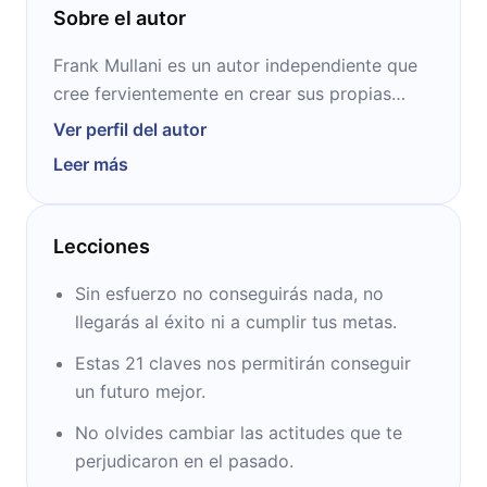
Sobre el autor
Frank Mullani es un autor independiente que
cree fervientemente en crear sus propias
oportunidades a través del poder del
Ver perfil del autor
pensamiento positivo y la persistencia.
Leer más
Enfrentó muchas adversidades pero siempre
se levantó, lo que le dio experiencia para
hablar sobre el tema. Entre sus títulos se
Lecciones
destacan Autodisciplina para el éxito y 7 días
para transformar tu vida por completo.
Sin esfuerzo no conseguirás nada, no
llegarás al éxito ni a cumplir tus metas.
Estas 21 claves nos permitirán conseguir
un futuro mejor.
No olvides cambiar las actitudes que te
perjudicaron en el pasado.