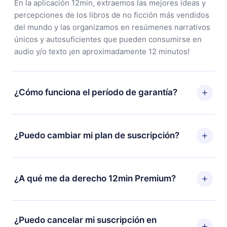
En la aplicación 12min, extraemos las mejores ideas y
percepciones de los libros de no ficción más vendidos
del mundo y las organizamos en resúmenes narrativos
únicos y autosuficientes que pueden consumirse en
audio y/o texto ¡en aproximadamente 12 minutos!
¿Cómo funciona el período de garantía?
Puedes descargar nuestra aplicación y comenzar a
disfrutar de nuestra biblioteca. Si por alguna razón no
¿Puedo cambiar mi plan de suscripción?
estás satisfecho con nuestra plataforma, simplemente
contacta a nuestro equipo de soporte
Sí, pero el cambio solo se aplicará a partir del próximo
(contacto@12min.com) dentro de los 7 días posteriores
período de facturación. Por ejemplo, si decides
¿A qué me da derecho 12min Premium?
a la compra y solicita el reembolso del valor. Recibirás
cambiar tu suscripción mensual a anual, después de
todo lo que pagaste, sin preguntas ni burocracia.
confirmar el cambio al plan anual, el nuevo plan solo se
12min Premium es un plan que te garantiza acceso a
aplicará y cobrará después del aniversario de
toda nuestra biblioteca de más de 2500 títulos
¿Puedo cancelar mi suscripción en
facturación de ese mes.