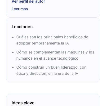
Ver perfil del autor
la estrategia empresarial y el liderazgo.
Leer más
Fundada por la Harvard Business School en
1922, la HBR publica artículos de
investigación, estudios de casos, análisis y
Lecciones
opiniones de expertos en diversos campos
empresariales, dirigidos a ejecutivos,
Cuáles son los principales beneficios de
gerentes y líderes empresariales. Su objetivo
adoptar tempranamente la IA
es proporcionar ideas innovadoras y
Cómo se complementan las máquinas y los
prácticas para ayudar a los profesionales a
humanos en el avance tecnológico
mejorar su desempeño y tomar decisiones
informadas en el mundo empresarial.
Cómo construir un buen liderazgo, con
ética y dirección, en la era de la IA
Ideas clave