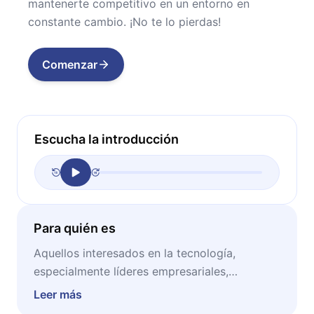
mantenerte competitivo en un entorno en
constante cambio. ¡No te lo pierdas!
Comenzar
Escucha la introducción
Para quién es
Aquellos interesados en la tecnología,
especialmente líderes empresariales,
profesionales TI, consultores y asesores de
Leer más
negocios, estudiantes, emprendedores y