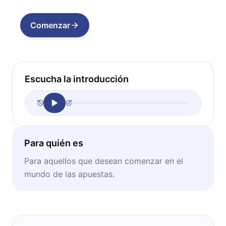
Comenzar
Escucha la introducción
Para quién es
Para aquellos que desean comenzar en el
mundo de las apuestas.