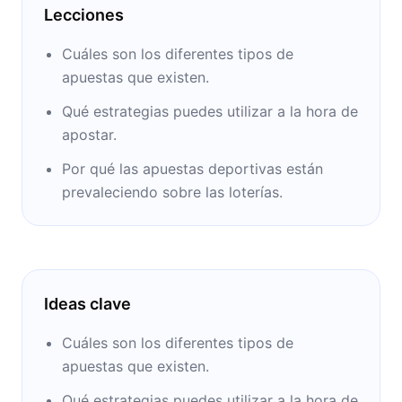
Lecciones
Cuáles son los diferentes tipos de
apuestas que existen.
Qué estrategias puedes utilizar a la hora de
apostar.
Por qué las apuestas deportivas están
prevaleciendo sobre las loterías.
Ideas clave
Cuáles son los diferentes tipos de
apuestas que existen.
Qué estrategias puedes utilizar a la hora de