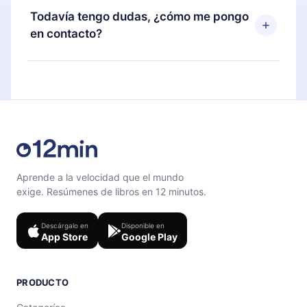
disponible para iOS, Android y Computadora.
puedes cancelar en cualquier momento y el
Todavía tengo dudas, ¿cómo me pongo
También puedes leer o escuchar tus títulos
próximo ciclo de facturación no ocurrirá.
en contacto?
favoritos sin conexión y desafiarte con un
cuestionario de preguntas para ayudarte a fijar el
Siéntete libre de contactarnos en
contenido al final de cada microlibro.
support@12min.com
.
Aprende a la velocidad que el mundo
exige. Resúmenes de libros en 12 minutos.
Descárgalo en
Disponible en
App Store
Google Play
PRODUCTO