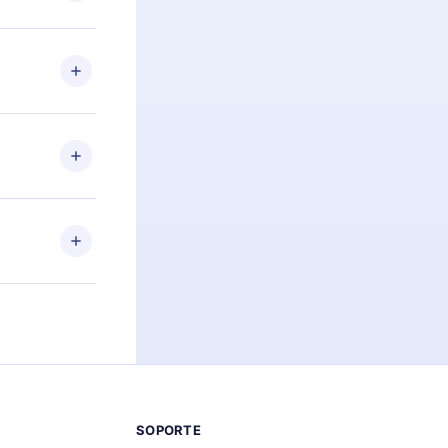
preguntas ni
n. Por
firmar el
niversario de
a de más de
des leer o
ra iOS,
s sin
uier momento
 el contenido
SOPORTE