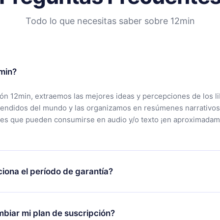
Todo lo que necesitas saber sobre 12min
min?
ción 12min, extraemos las mejores ideas y percepciones de los l
vendidos del mundo y las organizamos en resúmenes narrativos
tes que pueden consumirse en audio y/o texto ¡en aproximadam
iona el período de garantía?
rgar nuestra aplicación y comenzar a disfrutar de nuestra bibli
 no estás satisfecho con nuestra plataforma, simplemente conta
biar mi plan de suscripción?
po de soporte (
contacto@12min.com
) dentro de los 7 días poste