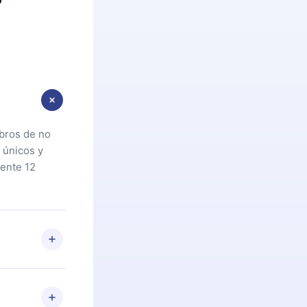
ibros de no
 únicos y
ente 12
oteca. Si por
cta a
riores a la