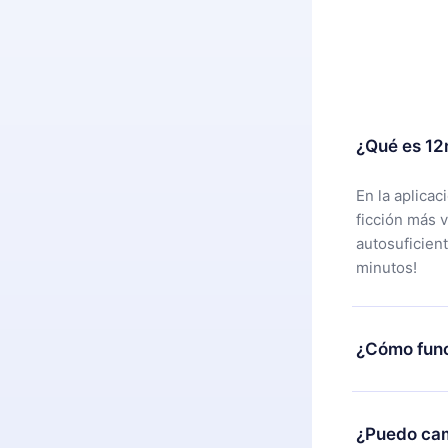
¿Qué es 12
En la aplica
ficción más 
autosuficien
minutos!
¿Cómo func
Puedes desca
alguna razón
¿Puedo cam
nuestro equi