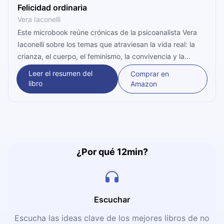
Felicidad ordinaria
Vera Iaconelli
Este microbook reúne crónicas de la psicoanalista Vera
Iaconelli sobre los temas que atraviesan la vida real: la
crianza, el cuerpo, el feminismo, la convivencia y la
política. A través del psicoanálisis aplicado a lo cotidiano,
Leer el resumen del
Comprar en
usted va a descubrir que la felicidad no es un estado
libro
Amazon
permanente sino destellos de sentido en medio de una
vida imperfecta, y que aceptar eso es el primer paso
para vivir con más autenticidad.
¿Por qué 12min?
Escuchar
Escucha las ideas clave de los mejores libros de no