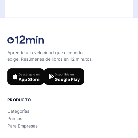
Siéntete libre de contactarnos en
contenido al final de cada microlibro.
support@12min.com
.
Aprende a la velocidad que el mundo
exige. Resúmenes de libros en 12 minutos.
Descárgalo en
Disponible en
App Store
Google Play
PRODUCTO
Categorías
Precios
Para Empresas