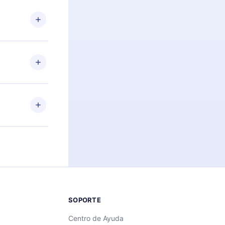
n. Por
firmar el
niversario de
a de más de
des leer o
ra iOS,
s sin
uier momento
 el contenido
SOPORTE
Centro de Ayuda