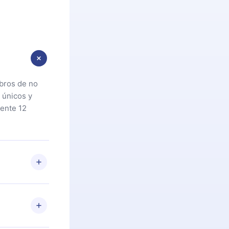
ibros de no
 únicos y
ente 12
oteca. Si por
cta a
riores a la
preguntas ni