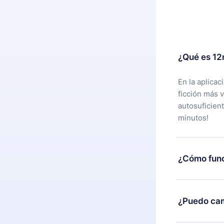
¿Qué es 12
En la aplica
ficción más 
autosuficien
minutos!
¿Cómo func
Puedes desca
alguna razón
¿Puedo cam
nuestro equi
compra y soli