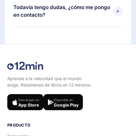
disponible para iOS, Android y Computadora.
puedes cancelar en cualquier momento y el
Todavía tengo dudas, ¿cómo me pongo
También puedes leer o escuchar tus títulos
próximo ciclo de facturación no ocurrirá.
en contacto?
favoritos sin conexión y desafiarte con un
cuestionario de preguntas para ayudarte a fijar el
Siéntete libre de contactarnos en
contenido al final de cada microlibro.
support@12min.com
.
Aprende a la velocidad que el mundo
exige. Resúmenes de libros en 12 minutos.
Descárgalo en
Disponible en
App Store
Google Play
PRODUCTO