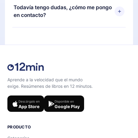
disponible para iOS, Android y Computadora.
puedes cancelar en cualquier momento y el
Todavía tengo dudas, ¿cómo me pongo
También puedes leer o escuchar tus títulos
próximo ciclo de facturación no ocurrirá.
en contacto?
favoritos sin conexión y desafiarte con un
cuestionario de preguntas para ayudarte a fijar el
Siéntete libre de contactarnos en
contenido al final de cada microlibro.
support@12min.com
.
Aprende a la velocidad que el mundo
exige. Resúmenes de libros en 12 minutos.
Descárgalo en
Disponible en
App Store
Google Play
PRODUCTO