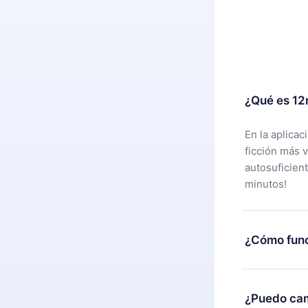
¿Qué es 12
En la aplica
ficción más 
autosuficien
minutos!
¿Cómo func
Puedes desca
alguna razón
¿Puedo cam
nuestro equi