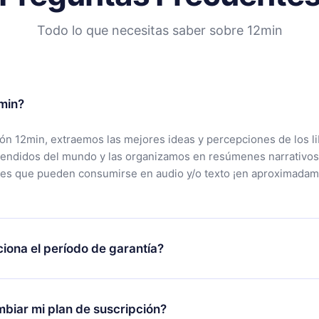
Todo lo que necesitas saber sobre 12min
min?
ción 12min, extraemos las mejores ideas y percepciones de los l
vendidos del mundo y las organizamos en resúmenes narrativos
tes que pueden consumirse en audio y/o texto ¡en aproximadam
iona el período de garantía?
rgar nuestra aplicación y comenzar a disfrutar de nuestra bibli
 no estás satisfecho con nuestra plataforma, simplemente conta
biar mi plan de suscripción?
po de soporte (
contacto@12min.com
) dentro de los 7 días poste