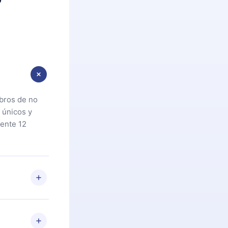
ibros de no
 únicos y
ente 12
oteca. Si por
cta a
riores a la