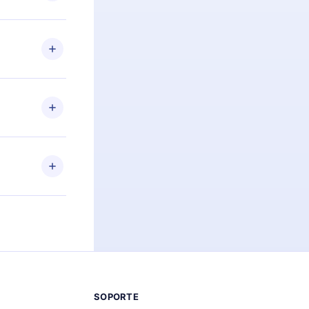
preguntas ni
n. Por
firmar el
niversario de
a de más de
des leer o
ra iOS,
s sin
uier momento
 el contenido
SOPORTE