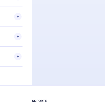
preguntas ni
n. Por
firmar el
niversario de
a de más de
des leer o
ra iOS,
s sin
uier momento
 el contenido
SOPORTE