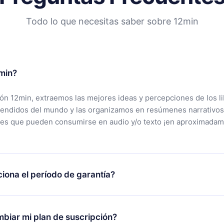
Todo lo que necesitas saber sobre 12min
min?
ción 12min, extraemos las mejores ideas y percepciones de los l
vendidos del mundo y las organizamos en resúmenes narrativos
tes que pueden consumirse en audio y/o texto ¡en aproximadam
iona el período de garantía?
rgar nuestra aplicación y comenzar a disfrutar de nuestra bibli
 no estás satisfecho con nuestra plataforma, simplemente conta
biar mi plan de suscripción?
po de soporte (
contacto@12min.com
) dentro de los 7 días poste