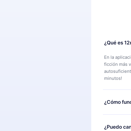
¿Qué es 12
En la aplica
ficción más 
autosuficien
minutos!
¿Cómo func
Puedes desca
alguna razón
¿Puedo cam
nuestro equi