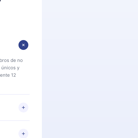
ibros de no
 únicos y
ente 12
oteca. Si por
cta a
riores a la