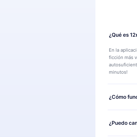
¿Qué es 12
En la aplica
ficción más 
autosuficien
minutos!
¿Cómo func
Puedes desca
alguna razón
¿Puedo cam
nuestro equi
compra y soli