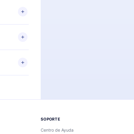
n. Por
firmar el
niversario de
a de más de
des leer o
ra iOS,
s sin
uier momento
 el contenido
SOPORTE
Centro de Ayuda