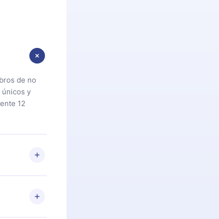
ibros de no
 únicos y
ente 12
oteca. Si por
cta a
riores a la
preguntas ni