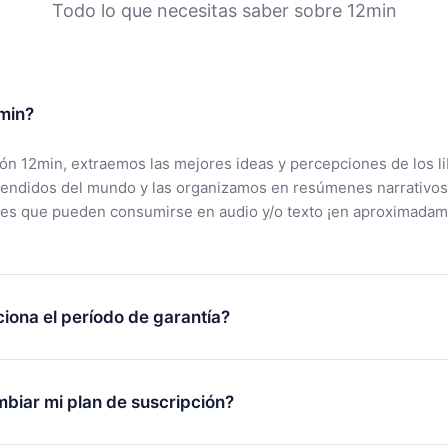
Todo lo que necesitas saber sobre 12min
min?
ción 12min, extraemos las mejores ideas y percepciones de los l
vendidos del mundo y las organizamos en resúmenes narrativos
tes que pueden consumirse en audio y/o texto ¡en aproximadam
iona el período de garantía?
rgar nuestra aplicación y comenzar a disfrutar de nuestra bibli
 no estás satisfecho con nuestra plataforma, simplemente conta
biar mi plan de suscripción?
po de soporte (
contacto@12min.com
) dentro de los 7 días poste
cita el reembolso del valor. Recibirás todo lo que pagaste, sin 