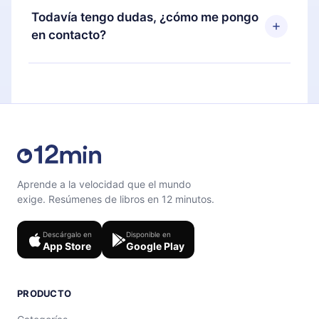
disponible para iOS, Android y Computadora.
puedes cancelar en cualquier momento y el
Todavía tengo dudas, ¿cómo me pongo
También puedes leer o escuchar tus títulos
próximo ciclo de facturación no ocurrirá.
en contacto?
favoritos sin conexión y desafiarte con un
cuestionario de preguntas para ayudarte a fijar el
Siéntete libre de contactarnos en
contenido al final de cada microlibro.
support@12min.com
.
Aprende a la velocidad que el mundo
exige. Resúmenes de libros en 12 minutos.
Descárgalo en
Disponible en
App Store
Google Play
PRODUCTO