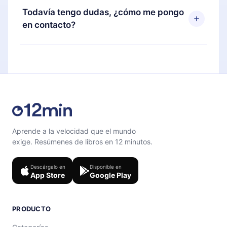
disponible para iOS, Android y Computadora.
puedes cancelar en cualquier momento y el
Todavía tengo dudas, ¿cómo me pongo
También puedes leer o escuchar tus títulos
próximo ciclo de facturación no ocurrirá.
en contacto?
favoritos sin conexión y desafiarte con un
cuestionario de preguntas para ayudarte a fijar el
Siéntete libre de contactarnos en
contenido al final de cada microlibro.
support@12min.com
.
Aprende a la velocidad que el mundo
exige. Resúmenes de libros en 12 minutos.
Descárgalo en
Disponible en
App Store
Google Play
PRODUCTO