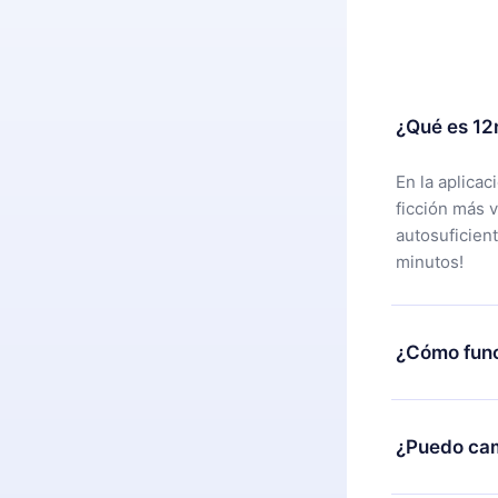
¿Qué es 12
En la aplica
ficción más 
autosuficien
minutos!
¿Cómo func
Puedes desca
alguna razón
¿Puedo cam
nuestro equi
compra y soli