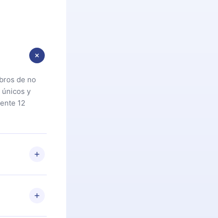
ibros de no
 únicos y
ente 12
oteca. Si por
cta a
riores a la
preguntas ni