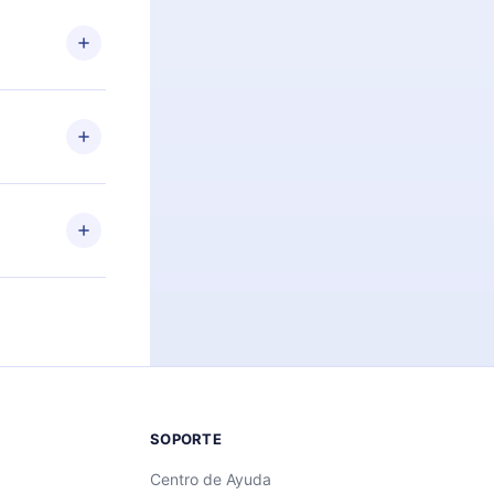
n. Por
firmar el
niversario de
a de más de
des leer o
ra iOS,
s sin
uier momento
 el contenido
SOPORTE
Centro de Ayuda