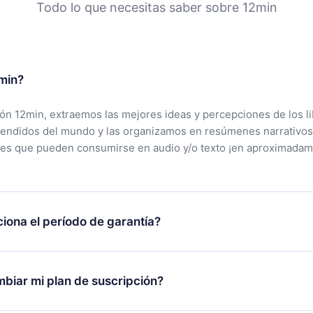
Todo lo que necesitas saber sobre 12min
min?
ción 12min, extraemos las mejores ideas y percepciones de los l
vendidos del mundo y las organizamos en resúmenes narrativos
tes que pueden consumirse en audio y/o texto ¡en aproximadam
iona el período de garantía?
rgar nuestra aplicación y comenzar a disfrutar de nuestra bibli
 no estás satisfecho con nuestra plataforma, simplemente conta
biar mi plan de suscripción?
po de soporte (
contacto@12min.com
) dentro de los 7 días poste
cita el reembolso del valor. Recibirás todo lo que pagaste, sin 