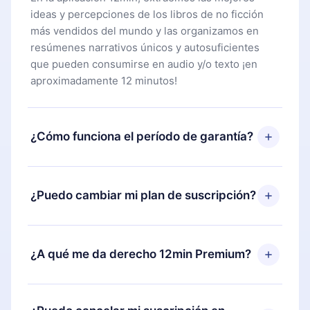
ideas y percepciones de los libros de no ficción
más vendidos del mundo y las organizamos en
resúmenes narrativos únicos y autosuficientes
que pueden consumirse en audio y/o texto ¡en
aproximadamente 12 minutos!
¿Cómo funciona el período de garantía?
Puedes descargar nuestra aplicación y comenzar a
disfrutar de nuestra biblioteca. Si por alguna razón
¿Puedo cambiar mi plan de suscripción?
no estás satisfecho con nuestra plataforma,
simplemente contacta a nuestro equipo de
Sí, pero el cambio solo se aplicará a partir del
soporte (
contacto@12min.com
) dentro de los 7
próximo período de facturación. Por ejemplo, si
¿A qué me da derecho 12min Premium?
días posteriores a la compra y solicita el
decides cambiar tu suscripción mensual a anual,
reembolso del valor. Recibirás todo lo que
después de confirmar el cambio al plan anual, el
pagaste, sin preguntas ni burocracia.
12min Premium es un plan que te garantiza acceso
nuevo plan solo se aplicará y cobrará después del
a toda nuestra biblioteca de más de 2500 títulos