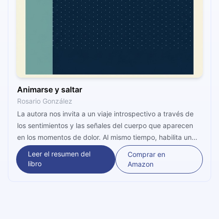
Animarse y saltar
Rosario González
La autora nos invita a un viaje introspectivo a través de
los sentimientos y las señales del cuerpo que aparecen
en los momentos de dolor. Al mismo tiempo, habilita un
espacio de encuentro entre las experiencias propias y del
Leer el resumen del
Comprar en
entorno para sobreponerse a la angustia.
libro
Amazon