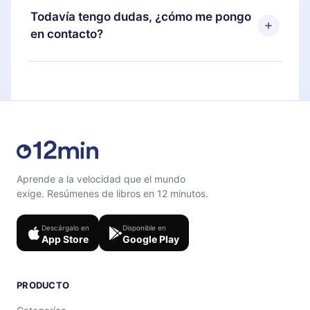
disponible para iOS, Android y Computadora.
puedes cancelar en cualquier momento y el
Todavía tengo dudas, ¿cómo me pongo
También puedes leer o escuchar tus títulos
próximo ciclo de facturación no ocurrirá.
en contacto?
favoritos sin conexión y desafiarte con un
cuestionario de preguntas para ayudarte a fijar el
Siéntete libre de contactarnos en
contenido al final de cada microlibro.
support@12min.com
.
Aprende a la velocidad que el mundo
exige. Resúmenes de libros en 12 minutos.
Descárgalo en
Disponible en
App Store
Google Play
PRODUCTO