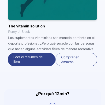
The vitamin solution
Romy J. Block
Los suplementos vitamínicos son moneda corriente en el
deporte profesional. ¿Pero qué sucede con las personas
que hacen alguna actividad física de manera recreativa?
Las autoras Arielle Levitan y Romy Block sostienen que
Leer el resumen del
Comprar en
también pueden ser buenos para ellas. Entonces,
libro
Amazon
¡mejoremos nuestra salud!
¿Por qué 12min?