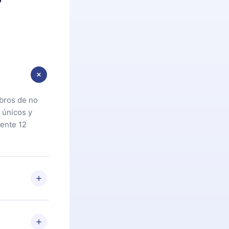
ibros de no
 únicos y
ente 12
oteca. Si por
cta a
riores a la