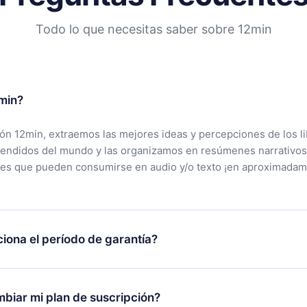
Todo lo que necesitas saber sobre 12min
min?
ción 12min, extraemos las mejores ideas y percepciones de los l
vendidos del mundo y las organizamos en resúmenes narrativos
tes que pueden consumirse en audio y/o texto ¡en aproximadam
iona el período de garantía?
rgar nuestra aplicación y comenzar a disfrutar de nuestra bibli
 no estás satisfecho con nuestra plataforma, simplemente conta
biar mi plan de suscripción?
po de soporte (
contacto@12min.com
) dentro de los 7 días poste