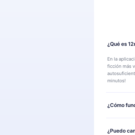
¿Qué es 12
En la aplica
ficción más 
autosuficien
minutos!
¿Cómo func
Puedes desca
alguna razón
¿Puedo cam
nuestro equi