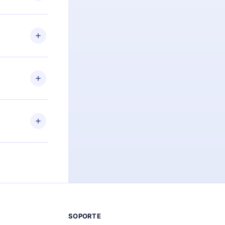
preguntas ni
n. Por
firmar el
niversario de
a de más de
des leer o
ra iOS,
s sin
uier momento
 el contenido
SOPORTE