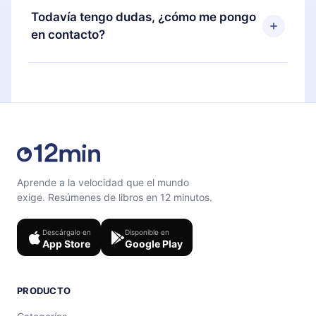
disponible para iOS, Android y Computadora.
puedes cancelar en cualquier momento y el
Todavía tengo dudas, ¿cómo me pongo
También puedes leer o escuchar tus títulos
próximo ciclo de facturación no ocurrirá.
en contacto?
favoritos sin conexión y desafiarte con un
cuestionario de preguntas para ayudarte a fijar el
Siéntete libre de contactarnos en
contenido al final de cada microlibro.
support@12min.com
.
Aprende a la velocidad que el mundo
exige. Resúmenes de libros en 12 minutos.
Descárgalo en
Disponible en
App Store
Google Play
PRODUCTO