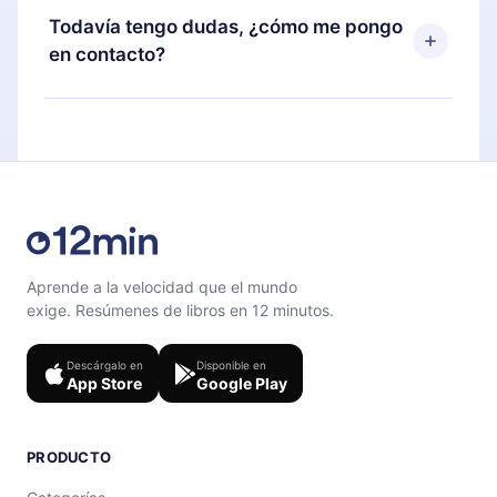
disponible para iOS, Android y Computadora.
puedes cancelar en cualquier momento y el
Todavía tengo dudas, ¿cómo me pongo
También puedes leer o escuchar tus títulos
próximo ciclo de facturación no ocurrirá.
en contacto?
favoritos sin conexión y desafiarte con un
cuestionario de preguntas para ayudarte a fijar el
Siéntete libre de contactarnos en
contenido al final de cada microlibro.
support@12min.com
.
Aprende a la velocidad que el mundo
exige. Resúmenes de libros en 12 minutos.
Descárgalo en
Disponible en
App Store
Google Play
PRODUCTO