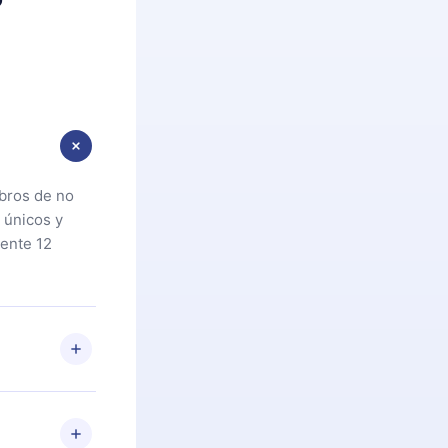
ibros de no
 únicos y
ente 12
oteca. Si por
cta a
riores a la