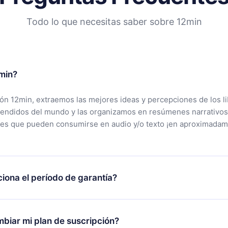
Todo lo que necesitas saber sobre 12min
min?
ción 12min, extraemos las mejores ideas y percepciones de los l
vendidos del mundo y las organizamos en resúmenes narrativos
tes que pueden consumirse en audio y/o texto ¡en aproximadam
iona el período de garantía?
rgar nuestra aplicación y comenzar a disfrutar de nuestra bibli
 no estás satisfecho con nuestra plataforma, simplemente conta
biar mi plan de suscripción?
po de soporte (
contacto@12min.com
) dentro de los 7 días poste