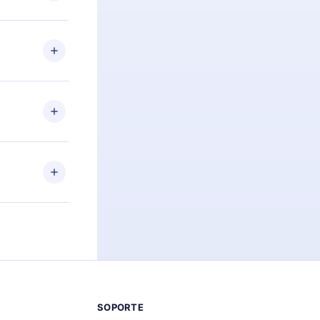
preguntas ni
n. Por
firmar el
niversario de
a de más de
des leer o
ra iOS,
s sin
uier momento
 el contenido
SOPORTE