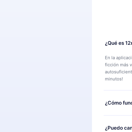
¿Qué es 12
En la aplica
ficción más 
autosuficien
minutos!
¿Cómo func
Puedes desca
alguna razón
¿Puedo cam
nuestro equi