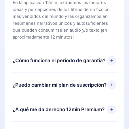
En la aplicación 12min, extraemos las mejores
ideas y percepciones de los libros de no ficción
más vendidos del mundo y las organizamos en
resúmenes narrativos únicos y autosuficientes
que pueden consumirse en audio y/o texto ¡en
aproximadamente 12 minutos!
¿Cómo funciona el período de garantía?
Puedes descargar nuestra aplicación y comenzar a
disfrutar de nuestra biblioteca. Si por alguna razón
¿Puedo cambiar mi plan de suscripción?
no estás satisfecho con nuestra plataforma,
simplemente contacta a nuestro equipo de
Sí, pero el cambio solo se aplicará a partir del
soporte (
contacto@12min.com
) dentro de los 7
próximo período de facturación. Por ejemplo, si
¿A qué me da derecho 12min Premium?
días posteriores a la compra y solicita el
decides cambiar tu suscripción mensual a anual,
reembolso del valor. Recibirás todo lo que
después de confirmar el cambio al plan anual, el
pagaste, sin preguntas ni burocracia.
12min Premium es un plan que te garantiza acceso
nuevo plan solo se aplicará y cobrará después del