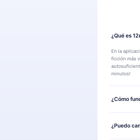
¿Qué es 12
En la aplica
ficción más 
autosuficien
minutos!
¿Cómo func
Puedes desca
alguna razón
¿Puedo cam
nuestro equi
compra y soli