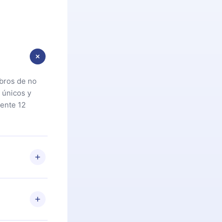
ibros de no
 únicos y
ente 12
oteca. Si por
cta a
riores a la
preguntas ni