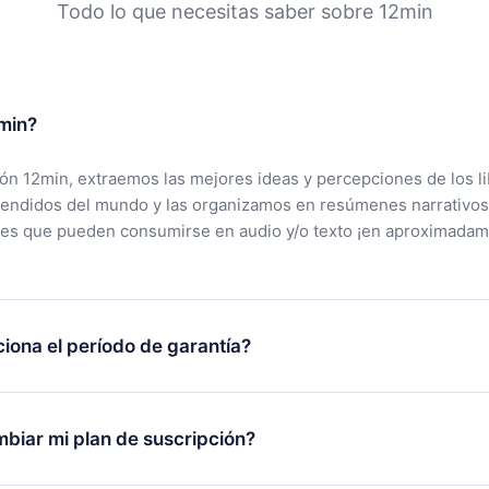
Todo lo que necesitas saber sobre 12min
min?
ción 12min, extraemos las mejores ideas y percepciones de los l
vendidos del mundo y las organizamos en resúmenes narrativos
tes que pueden consumirse en audio y/o texto ¡en aproximadam
iona el período de garantía?
rgar nuestra aplicación y comenzar a disfrutar de nuestra bibli
 no estás satisfecho con nuestra plataforma, simplemente conta
biar mi plan de suscripción?
po de soporte (
contacto@12min.com
) dentro de los 7 días poste
cita el reembolso del valor. Recibirás todo lo que pagaste, sin 