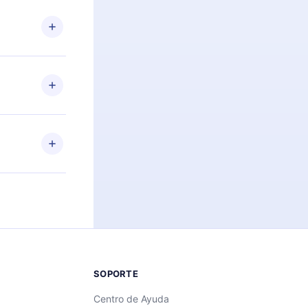
n. Por
firmar el
niversario de
a de más de
des leer o
ra iOS,
s sin
uier momento
 el contenido
SOPORTE
Centro de Ayuda