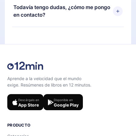
disponible para iOS, Android y Computadora.
puedes cancelar en cualquier momento y el
Todavía tengo dudas, ¿cómo me pongo
También puedes leer o escuchar tus títulos
próximo ciclo de facturación no ocurrirá.
en contacto?
favoritos sin conexión y desafiarte con un
cuestionario de preguntas para ayudarte a fijar el
Siéntete libre de contactarnos en
contenido al final de cada microlibro.
support@12min.com
.
Aprende a la velocidad que el mundo
exige. Resúmenes de libros en 12 minutos.
Descárgalo en
Disponible en
App Store
Google Play
PRODUCTO