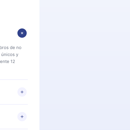
ibros de no
 únicos y
ente 12
oteca. Si por
cta a
riores a la
preguntas ni