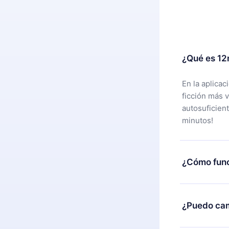
¿Qué es 12
En la aplica
ficción más 
autosuficien
minutos!
¿Cómo func
Puedes desca
alguna razón
¿Puedo cam
nuestro equi
compra y soli