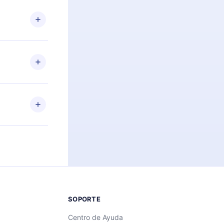
n. Por
firmar el
niversario de
a de más de
des leer o
ra iOS,
s sin
uier momento
 el contenido
SOPORTE
Centro de Ayuda