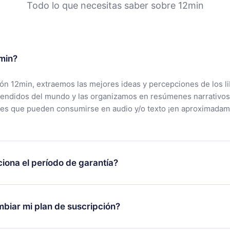
Todo lo que necesitas saber sobre 12min
min?
ción 12min, extraemos las mejores ideas y percepciones de los l
vendidos del mundo y las organizamos en resúmenes narrativos
tes que pueden consumirse en audio y/o texto ¡en aproximadam
iona el período de garantía?
rgar nuestra aplicación y comenzar a disfrutar de nuestra bibli
 no estás satisfecho con nuestra plataforma, simplemente conta
biar mi plan de suscripción?
po de soporte (
contacto@12min.com
) dentro de los 7 días poste
cita el reembolso del valor. Recibirás todo lo que pagaste, sin 