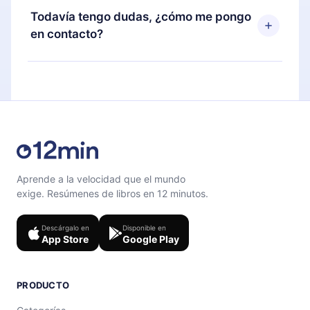
disponible para iOS, Android y Computadora.
puedes cancelar en cualquier momento y el
Todavía tengo dudas, ¿cómo me pongo
También puedes leer o escuchar tus títulos
próximo ciclo de facturación no ocurrirá.
en contacto?
favoritos sin conexión y desafiarte con un
cuestionario de preguntas para ayudarte a fijar el
Siéntete libre de contactarnos en
contenido al final de cada microlibro.
support@12min.com
.
Aprende a la velocidad que el mundo
exige. Resúmenes de libros en 12 minutos.
Descárgalo en
Disponible en
App Store
Google Play
PRODUCTO