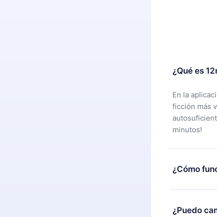
¿Qué es 12
En la aplica
ficción más 
autosuficien
minutos!
¿Cómo func
Puedes desca
alguna razón
¿Puedo cam
nuestro equi