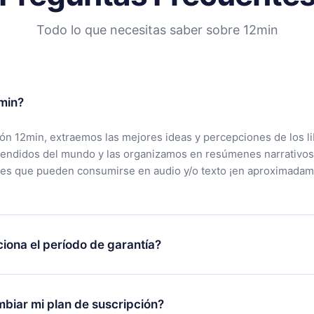
Todo lo que necesitas saber sobre 12min
min?
ción 12min, extraemos las mejores ideas y percepciones de los l
vendidos del mundo y las organizamos en resúmenes narrativos
tes que pueden consumirse en audio y/o texto ¡en aproximadam
iona el período de garantía?
rgar nuestra aplicación y comenzar a disfrutar de nuestra bibli
 no estás satisfecho con nuestra plataforma, simplemente conta
biar mi plan de suscripción?
po de soporte (
contacto@12min.com
) dentro de los 7 días poste