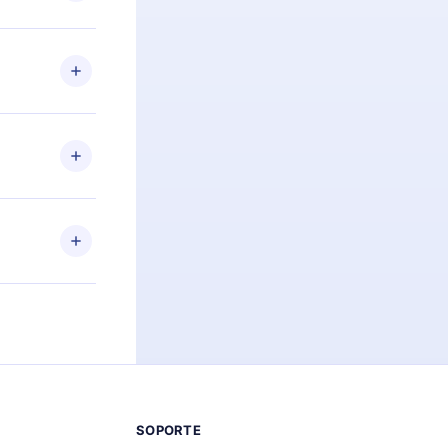
preguntas ni
n. Por
firmar el
niversario de
a de más de
des leer o
ra iOS,
s sin
uier momento
 el contenido
SOPORTE