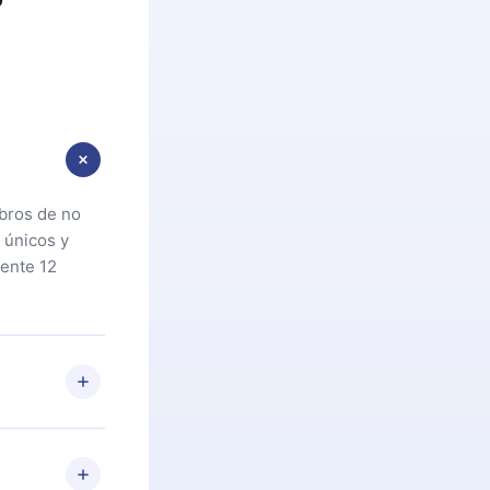
ibros de no
 únicos y
ente 12
oteca. Si por
cta a
riores a la