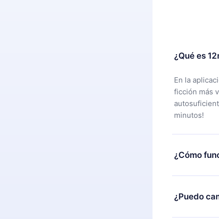
¿Qué es 12
En la aplica
ficción más 
autosuficien
minutos!
¿Cómo func
Puedes desca
alguna razón
¿Puedo cam
nuestro equi
compra y soli