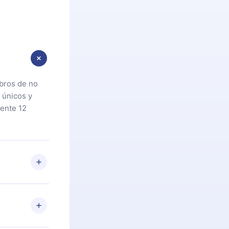
ibros de no
 únicos y
ente 12
oteca. Si por
cta a
riores a la
preguntas ni