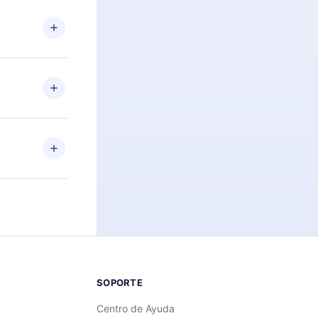
n. Por
firmar el
niversario de
a de más de
des leer o
ra iOS,
s sin
uier momento
 el contenido
SOPORTE
Centro de Ayuda