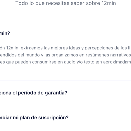
Todo lo que necesitas saber sobre 12min
min?
ción 12min, extraemos las mejores ideas y percepciones de los l
vendidos del mundo y las organizamos en resúmenes narrativos
tes que pueden consumirse en audio y/o texto ¡en aproximadam
iona el período de garantía?
rgar nuestra aplicación y comenzar a disfrutar de nuestra bibli
 no estás satisfecho con nuestra plataforma, simplemente conta
biar mi plan de suscripción?
po de soporte (
contacto@12min.com
) dentro de los 7 días poste
cita el reembolso del valor. Recibirás todo lo que pagaste, sin 