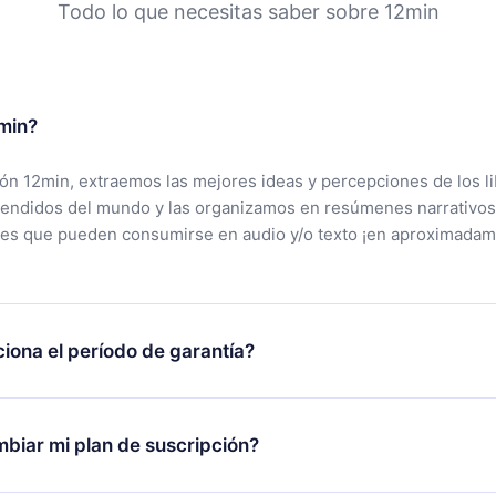
Todo lo que necesitas saber sobre 12min
min?
ción 12min, extraemos las mejores ideas y percepciones de los l
vendidos del mundo y las organizamos en resúmenes narrativos
tes que pueden consumirse en audio y/o texto ¡en aproximadam
iona el período de garantía?
rgar nuestra aplicación y comenzar a disfrutar de nuestra bibli
 no estás satisfecho con nuestra plataforma, simplemente conta
biar mi plan de suscripción?
po de soporte (
contacto@12min.com
) dentro de los 7 días poste
cita el reembolso del valor. Recibirás todo lo que pagaste, sin 