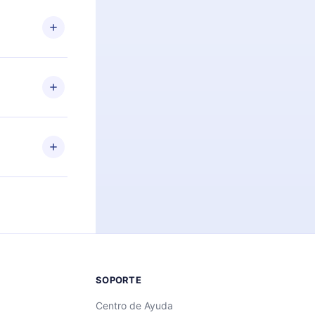
n. Por
firmar el
niversario de
a de más de
des leer o
ra iOS,
s sin
uier momento
 el contenido
SOPORTE
Centro de Ayuda