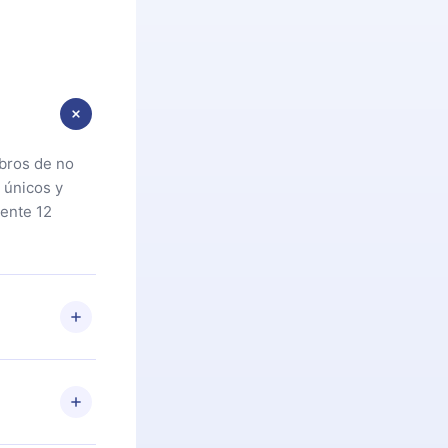
ibros de no
 únicos y
ente 12
oteca. Si por
cta a
riores a la
preguntas ni