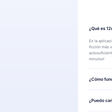
¿Qué es 12
En la aplica
ficción más 
autosuficien
minutos!
¿Cómo func
Puedes desca
alguna razón
¿Puedo cam
nuestro equi
compra y soli