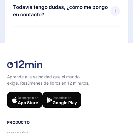
disponible para iOS, Android y Computadora.
puedes cancelar en cualquier momento y el
Todavía tengo dudas, ¿cómo me pongo
También puedes leer o escuchar tus títulos
próximo ciclo de facturación no ocurrirá.
en contacto?
favoritos sin conexión y desafiarte con un
cuestionario de preguntas para ayudarte a fijar el
Siéntete libre de contactarnos en
contenido al final de cada microlibro.
support@12min.com
.
Aprende a la velocidad que el mundo
exige. Resúmenes de libros en 12 minutos.
Descárgalo en
Disponible en
App Store
Google Play
PRODUCTO