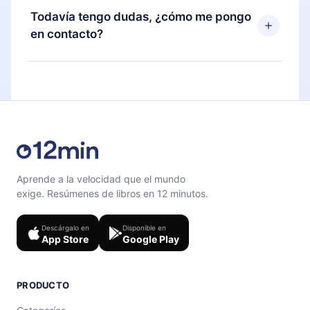
disponible para iOS, Android y Computadora.
puedes cancelar en cualquier momento y el
Todavía tengo dudas, ¿cómo me pongo
También puedes leer o escuchar tus títulos
próximo ciclo de facturación no ocurrirá.
en contacto?
favoritos sin conexión y desafiarte con un
cuestionario de preguntas para ayudarte a fijar el
Siéntete libre de contactarnos en
contenido al final de cada microlibro.
support@12min.com
.
Aprende a la velocidad que el mundo
exige. Resúmenes de libros en 12 minutos.
Descárgalo en
Disponible en
App Store
Google Play
PRODUCTO