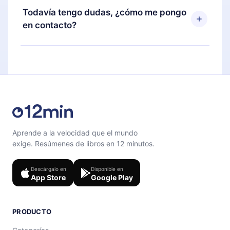
disponible para iOS, Android y Computadora.
puedes cancelar en cualquier momento y el
Todavía tengo dudas, ¿cómo me pongo
También puedes leer o escuchar tus títulos
próximo ciclo de facturación no ocurrirá.
en contacto?
favoritos sin conexión y desafiarte con un
cuestionario de preguntas para ayudarte a fijar el
Siéntete libre de contactarnos en
contenido al final de cada microlibro.
support@12min.com
.
Aprende a la velocidad que el mundo
exige. Resúmenes de libros en 12 minutos.
Descárgalo en
Disponible en
App Store
Google Play
PRODUCTO