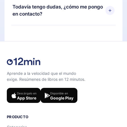
disponible para iOS, Android y Computadora.
puedes cancelar en cualquier momento y el
Todavía tengo dudas, ¿cómo me pongo
También puedes leer o escuchar tus títulos
próximo ciclo de facturación no ocurrirá.
en contacto?
favoritos sin conexión y desafiarte con un
cuestionario de preguntas para ayudarte a fijar el
Siéntete libre de contactarnos en
contenido al final de cada microlibro.
support@12min.com
.
Aprende a la velocidad que el mundo
exige. Resúmenes de libros en 12 minutos.
Descárgalo en
Disponible en
App Store
Google Play
PRODUCTO