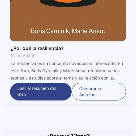
¿Por qué la resiliencia?
Marie Anaut
La resiliencia es un concepto novedoso e interesante. En
este libro, Boris Cyrulnik y Marie Anaut reunieron varias
teorías y estudios sobre el tema y su relación con la
infancia y la adolescencia. Un título clave para
Leer el resumen del
Comprar en
comprender de qué se trata y cómo podemos ayudar a
libro
Amazon
los niños que sufrieron un trauma.
¿Por qué 12min?