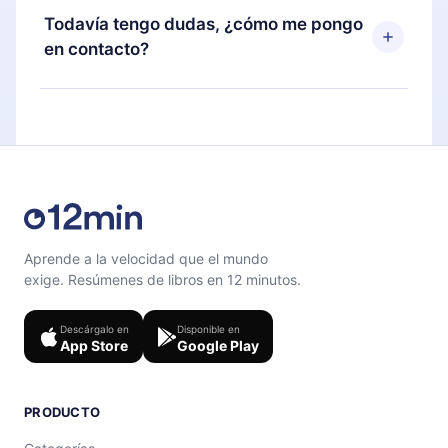
disponible para iOS, Android y Computadora.
puedes cancelar en cualquier momento y el
Todavía tengo dudas, ¿cómo me pongo
También puedes leer o escuchar tus títulos
próximo ciclo de facturación no ocurrirá.
en contacto?
favoritos sin conexión y desafiarte con un
cuestionario de preguntas para ayudarte a fijar el
Siéntete libre de contactarnos en
contenido al final de cada microlibro.
support@12min.com
.
Aprende a la velocidad que el mundo
exige. Resúmenes de libros en 12 minutos.
Descárgalo en
Disponible en
App Store
Google Play
PRODUCTO