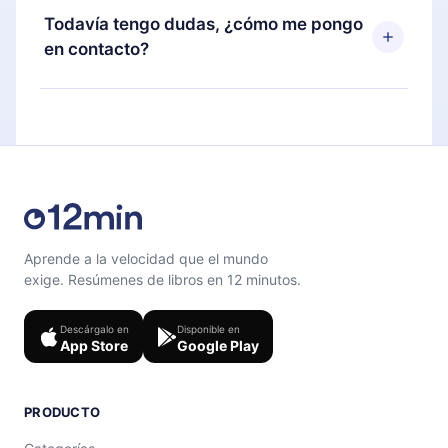
disponible para iOS, Android y Computadora.
puedes cancelar en cualquier momento y el
Todavía tengo dudas, ¿cómo me pongo
También puedes leer o escuchar tus títulos
próximo ciclo de facturación no ocurrirá.
en contacto?
favoritos sin conexión y desafiarte con un
cuestionario de preguntas para ayudarte a fijar el
Siéntete libre de contactarnos en
contenido al final de cada microlibro.
support@12min.com
.
Aprende a la velocidad que el mundo
exige. Resúmenes de libros en 12 minutos.
Descárgalo en
Disponible en
App Store
Google Play
PRODUCTO