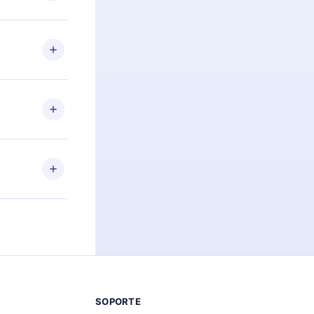
preguntas ni
n. Por
firmar el
niversario de
a de más de
des leer o
ra iOS,
s sin
uier momento
 el contenido
SOPORTE