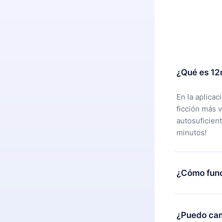
¿Qué es 12
En la aplica
ficción más 
autosuficien
minutos!
¿Cómo func
Puedes desca
alguna razón
¿Puedo cam
nuestro equi