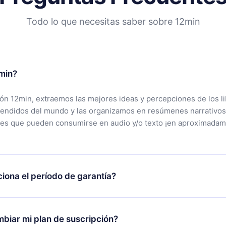
Todo lo que necesitas saber sobre 12min
min?
ción 12min, extraemos las mejores ideas y percepciones de los l
vendidos del mundo y las organizamos en resúmenes narrativos
tes que pueden consumirse en audio y/o texto ¡en aproximadam
iona el período de garantía?
rgar nuestra aplicación y comenzar a disfrutar de nuestra bibli
 no estás satisfecho con nuestra plataforma, simplemente conta
biar mi plan de suscripción?
po de soporte (
contacto@12min.com
) dentro de los 7 días poste