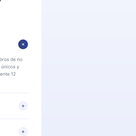
ibros de no
 únicos y
ente 12
oteca. Si por
cta a
riores a la