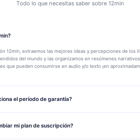
Todo lo que necesitas saber sobre 12min
min?
ción 12min, extraemos las mejores ideas y percepciones de los l
vendidos del mundo y las organizamos en resúmenes narrativos
tes que pueden consumirse en audio y/o texto ¡en aproximadam
iona el período de garantía?
rgar nuestra aplicación y comenzar a disfrutar de nuestra bibli
 no estás satisfecho con nuestra plataforma, simplemente conta
biar mi plan de suscripción?
po de soporte (
contacto@12min.com
) dentro de los 7 días poste
cita el reembolso del valor. Recibirás todo lo que pagaste, sin 