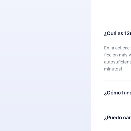
¿Qué es 12
En la aplica
ficción más 
autosuficien
minutos!
¿Cómo func
Puedes desca
alguna razón
¿Puedo cam
nuestro equi
compra y soli