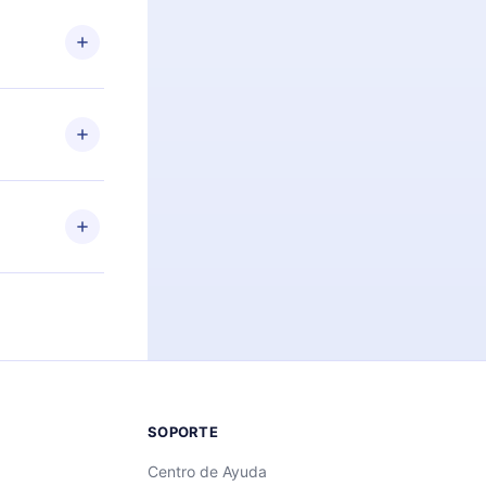
n. Por
firmar el
niversario de
a de más de
des leer o
ra iOS,
s sin
uier momento
 el contenido
SOPORTE
Centro de Ayuda