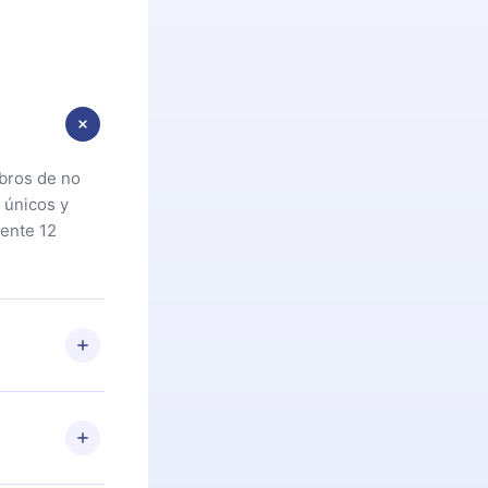
ibros de no
 únicos y
ente 12
oteca. Si por
cta a
riores a la
preguntas ni