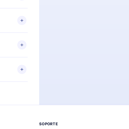
preguntas ni
n. Por
firmar el
niversario de
a de más de
des leer o
ra iOS,
s sin
uier momento
 el contenido
SOPORTE