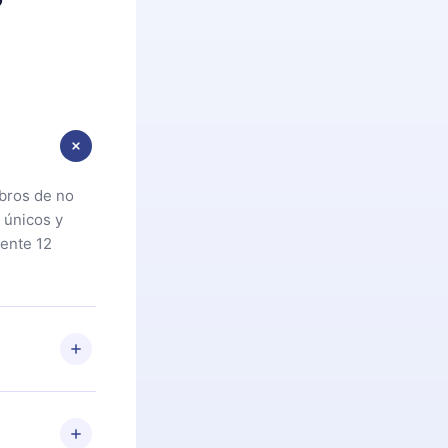
ibros de no
 únicos y
ente 12
oteca. Si por
cta a
riores a la