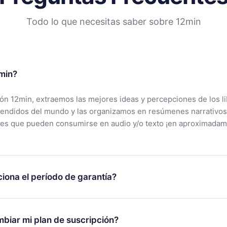
Todo lo que necesitas saber sobre 12min
min?
ción 12min, extraemos las mejores ideas y percepciones de los l
vendidos del mundo y las organizamos en resúmenes narrativos
tes que pueden consumirse en audio y/o texto ¡en aproximadam
iona el período de garantía?
rgar nuestra aplicación y comenzar a disfrutar de nuestra bibli
 no estás satisfecho con nuestra plataforma, simplemente conta
biar mi plan de suscripción?
po de soporte (
contacto@12min.com
) dentro de los 7 días poste