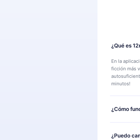
¿Qué es 12
En la aplica
ficción más 
autosuficien
minutos!
¿Cómo func
Puedes desca
alguna razón
¿Puedo cam
nuestro equi