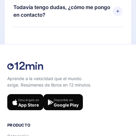
disponible para iOS, Android y Computadora.
puedes cancelar en cualquier momento y el
Todavía tengo dudas, ¿cómo me pongo
También puedes leer o escuchar tus títulos
próximo ciclo de facturación no ocurrirá.
en contacto?
favoritos sin conexión y desafiarte con un
cuestionario de preguntas para ayudarte a fijar el
Siéntete libre de contactarnos en
contenido al final de cada microlibro.
support@12min.com
.
Aprende a la velocidad que el mundo
exige. Resúmenes de libros en 12 minutos.
Descárgalo en
Disponible en
App Store
Google Play
PRODUCTO