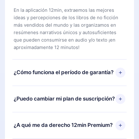
En la aplicación 12min, extraemos las mejores
ideas y percepciones de los libros de no ficción
más vendidos del mundo y las organizamos en
resúmenes narrativos únicos y autosuficientes
que pueden consumirse en audio y/o texto ¡en
aproximadamente 12 minutos!
¿Cómo funciona el período de garantía?
Puedes descargar nuestra aplicación y comenzar a
disfrutar de nuestra biblioteca. Si por alguna razón
¿Puedo cambiar mi plan de suscripción?
no estás satisfecho con nuestra plataforma,
simplemente contacta a nuestro equipo de
Sí, pero el cambio solo se aplicará a partir del
soporte (
contacto@12min.com
) dentro de los 7
próximo período de facturación. Por ejemplo, si
¿A qué me da derecho 12min Premium?
días posteriores a la compra y solicita el
decides cambiar tu suscripción mensual a anual,
reembolso del valor. Recibirás todo lo que
después de confirmar el cambio al plan anual, el