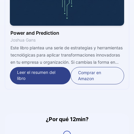
Power and Prediction
Joshua Gans
Este libro plantea una serie de estrategias y herramientas
tecnológicas para aplicar transformaciones innovadoras
en tu empresa u organización. Si cambias la forma en
que tomas tus decisiones y aplicas recursos para que
Leer el resumen del
Comprar en
sean más efectivas, los resultados serán inmediatos. Este
libro
Amazon
libro busca iluminar el camino hacia esa transformación,
ayudando a anticipar quiénes ganarán y quiénes
perderán poder en esta nueva era dominada por la IA.
Todo lo que te imaginas es posible si entiendes y aplicas
correctamente la inteligencia artificial (IA) en tu proyecto.
¿Por qué 12min?
¿Estás listo para convertirte en un líder inolvidable?