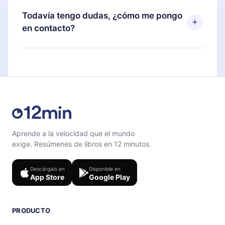
disponible para iOS, Android y Computadora.
puedes cancelar en cualquier momento y el
Todavía tengo dudas, ¿cómo me pongo
También puedes leer o escuchar tus títulos
próximo ciclo de facturación no ocurrirá.
en contacto?
favoritos sin conexión y desafiarte con un
cuestionario de preguntas para ayudarte a fijar el
Siéntete libre de contactarnos en
contenido al final de cada microlibro.
support@12min.com
.
Aprende a la velocidad que el mundo
exige. Resúmenes de libros en 12 minutos.
Descárgalo en
Disponible en
App Store
Google Play
PRODUCTO