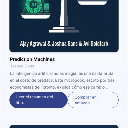
Prediction Machines
Joshua Gans
La inteligencia artificial no es magia: es una caída brutal
en el costo de predecir. Este microbook, escrito por tres
economistas de Toronto, explica cómo ese cambio
reorganiza empresas, empleos y decisiones. Descubre
Leer el resumen del
Comprar en
qué activos realmente importan, dónde el juicio humano
libro
Amazon
se vuelve irremplazable y cómo liderar con claridad en la
era de las máquinas predictivas.